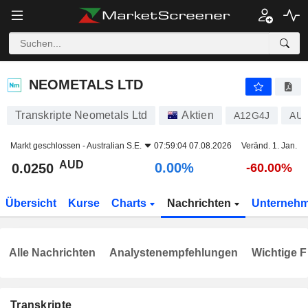
NEOMETALS LTD
0.0250
$
0.00%
NEOMETALS LTD
Transkripte Neometals Ltd
Aktien
A12G4J
AU
Markt geschlossen -
Australian S.E.
07:59:04 07.08.2026
Veränd. 1. Jan.
AUD
0.00%
0.0250
-60.00%
Übersicht
Kurse
Charts
Nachrichten
Unterneh
Alle Nachrichten
Analystenempfehlungen
Wichtige F
Transkripte