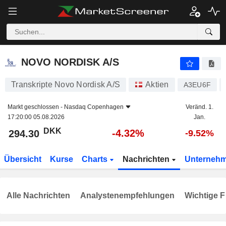
NOVO NORDISK A/S
294.30
kr
-4.32%
NOVO NORDISK A/S
Transkripte Novo Nordisk A/S
Aktien
A3EU6F
Markt geschlossen -
Nasdaq Copenhagen
Veränd. 1.
17:20:00 05.08.2026
Jan.
DKK
-4.32%
294.30
-9.52%
Übersicht
Kurse
Charts
Nachrichten
Unterneh
Alle Nachrichten
Analystenempfehlungen
Wichtige F