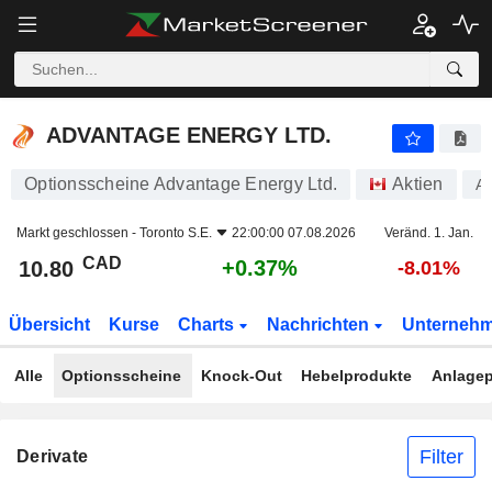
ADVANTAGE ENERGY LTD.
10.80
$
+0.37%
ADVANTAGE ENERGY LTD.
Optionsscheine Advantage Energy Ltd.
Aktien
A
Markt geschlossen -
Toronto S.E.
22:00:00 07.08.2026
Veränd. 1. Jan.
CAD
+0.37%
10.80
-8.01%
Übersicht
Kurse
Charts
Nachrichten
Unterneh
Alle
Optionsscheine
Knock-Out
Hebelprodukte
Anlagep
Filter
Derivate