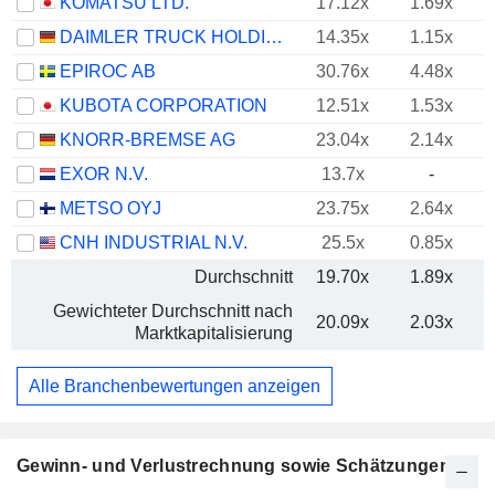
KOMATSU LTD.
17.12x
1.69x
DAIMLER TRUCK HOLDING AG
14.35x
1.15x
EPIROC AB
30.76x
4.48x
KUBOTA CORPORATION
12.51x
1.53x
KNORR-BREMSE AG
23.04x
2.14x
EXOR N.V.
13.7x
-
METSO OYJ
23.75x
2.64x
CNH INDUSTRIAL N.V.
25.5x
0.85x
Durchschnitt
19.70x
1.89x
Gewichteter Durchschnitt nach
20.09x
2.03x
Marktkapitalisierung
Alle Branchenbewertungen anzeigen
Gewinn- und Verlustrechnung sowie Schätzungen