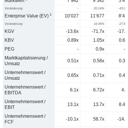
Marktwert
7’942
9’542
5’43
Veränderung
-
20.14%
-43.0
1
Enterprise Value (EV)
10’027
11’677
8’42
Veränderung
-
16.45%
-27.8
KGV
-13.6x
-71.7x
-17.4
KBV
0.89x
1.05x
0.63
PEG
-
0.9x
-0
Marktkapitalisierung /
0.51x
0.58x
0.31
Umsatz
Unternehmenswert /
0.65x
0.71x
0.48
Umsatz
Unternehmenswert /
6.1x
6.72x
4.6
EBITDA
Unternehmenswert /
13.1x
13.7x
8.45
EBIT
Unternehmenswert /
-10.1x
58.7x
-14.9
FCF