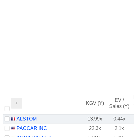
M
EV /
KGV (Y)
/
Sales (Y)
ALSTOM
13.99x
0.44x
PACCAR INC
22.3x
2.1x