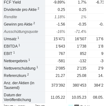
FCF Yield
-9.89%
1.7%
-6.73
2
Dividende pro Aktie
0.25
0.25
Rendite
1.18%
1%
2
Gewinn pro Aktie
-1.56
-0.35
-0.8
Ausschüttungsquote
-16%
-71.4%
1
Umsatz
15’471
16’507
17’61
1
EBITDA
1’643
1’738
1’83
1
EBIT
767
852
99
1
Nettoergebnis
-581
-132
-30
1
Nettoverschuldung
2’085
2’135
2’99
2
Referenzkurs
21.27
25.08
14.1
Anz. der Aktien (in
373’392
380’453
384’29
Tausend)
Datum der
11.05.22
10.05.23
08.05.2
Veröffentlichung
1
2