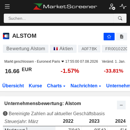
ALSTOM
16.66
€
-1.57%
ALSTOM
Bewertung Alstom
Aktien
A0F7BK
FR00102204
Markt geschlossen -
Euronext Paris
17:55:00 07.08.2026
Veränd. 1. Jan.
EUR
-1.57%
16.66
-33.81%
Übersicht
Kurse
Charts
Nachrichten
Unterneh
Unternehmensbewertung: Alstom
Bereinigte Zahlen auf aktueller Geschäftsbasis
2022
2023
2024
Steuerjahr: März
1