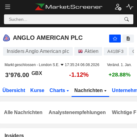
ANGLO AMERICAN PLC
3’976.00
p
-1.12%
ANGLO AMERICAN PLC
Insiders Anglo American plc
Aktien
A41BF3
G
Markt geschlossen -
London S.E.
17:35:24 06.08.2026
Veränd. 1. Jan.
GBX
-1.12%
3’976.00
+28.88%
Übersicht
Kurse
Charts
Nachrichten
Unterneh
Alle Nachrichten
Analystenempfehlungen
Wichtige F
Insiders