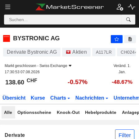
BYSTRONIC AG
138.60
CHF
-0.57%
BYSTRONIC AG
Derivate Bystronic AG
Aktien
A117LR
CH0244
Markt geschlossen -
Swiss Exchange
Veränd. 1.
17:30:53 07.08.2026
Jan.
CHF
-0.57%
138.60
-48.67%
Übersicht
Kurse
Charts
Nachrichten
Unterneh
Alle
Optionsscheine
Knock-Out
Hebelprodukte
Anlagep
Filter
Derivate