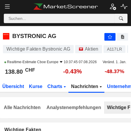
BYSTRONIC AG
138.80
CHF
-0.43%
BYSTRONIC AG
Wichtige Fakten Bystronic AG
Aktien
A117LR
Realtime-Estimate
Cboe Europe
10:37:45 07.08.2026
Veränd. 1. Jan.
CHF
-0.43%
138.80
-48.37%
Übersicht
Kurse
Charts
Nachrichten
Unterneh
Alle Nachrichten
Analystenempfehlungen
Wichtige F
Wichtige Fakten