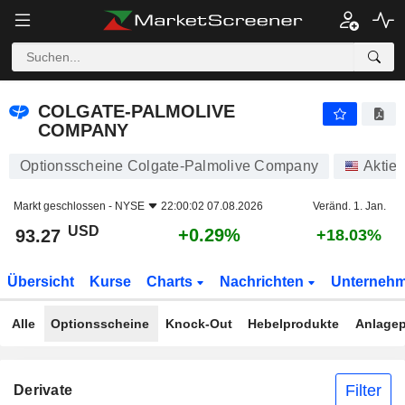
COLGATE-PALMOLIVE COMPANY
93.27
$
+0.29%
COLGATE-PALMOLIVE
COMPANY
Optionsscheine Colgate-Palmolive Company
Aktie
Markt geschlossen -
NYSE
22:00:02 07.08.2026
Veränd. 1. Jan.
USD
+0.29%
93.27
+18.03%
Übersicht
Kurse
Charts
Nachrichten
Unterneh
Alle
Optionsscheine
Knock-Out
Hebelprodukte
Anlagep
Filter
Derivate