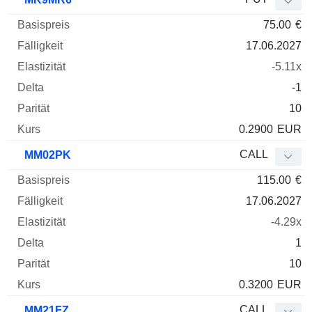
75.00
€
17.06.2027
-5.11x
-1
10
0.2900
EUR
CALL
MM02PK
115.00
€
17.06.2027
-4.29x
1
10
0.3200
EUR
CALL
MM21FZ