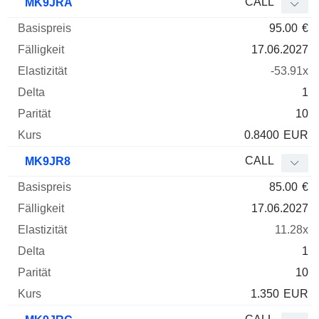
CALL
MK9JRA
95.00
€
17.06.2027
-53.91x
1
10
0.8400
EUR
CALL
MK9JR8
85.00
€
17.06.2027
11.28x
1
10
1.350
EUR