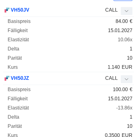
Basispreis
Fälligkeit
Elastizität
Delta
VH50JV
CALL
WKN
Typ
Parität
84.00
€
15.01.2027
10.06x
1
10
1.140
EUR
VH50JZ
CALL
100.00
€
15.01.2027
-13.86x
1
10
0.3500
EUR