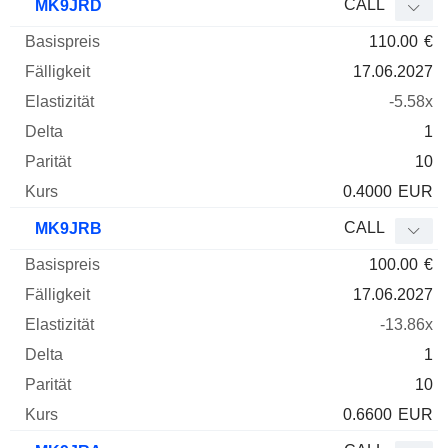
CALL
MK9JRD
110.00
€
17.06.2027
-5.58x
1
10
0.4000
EUR
CALL
MK9JRB
100.00
€
17.06.2027
-13.86x
1
10
0.6600
EUR