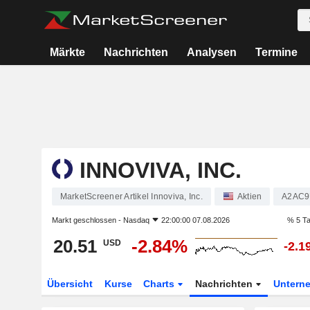
Märkte
Nachrichten
Analysen
Termine
INNOVIVA, INC.
MarketScreener Artikel Innoviva, Inc.
Aktien
A2AC
Markt geschlossen -
Nasdaq
22:00:00 07.08.2026
% 5 T
20.51
-2.84%
USD
-2.1
Übersicht
Kurse
Charts
Nachrichten
Untern