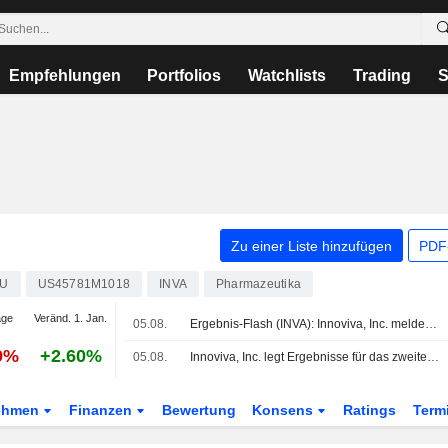
Empfehlungen
Portfolios
Watchlists
Trading
S
Zu einer Liste hinzufügen
PDF-
9U
US45781M1018
INVA
Pharmazeutika
age
Veränd. 1. Jan.
05.08.
Ergebnis-Flash (INVA): Innoviva, Inc. meldet für Q2 einen Umsatz von 119,6 Mio. USD, gegenüber FactSet-Schätzung von 111,0 Mio. USD
9%
+2.60%
05.08.
Innoviva, Inc. legt Ergebnisse für das zweite Quartal und die ersten sechs Monate bis zum 30. Juni 2026 vor
ehmen
Finanzen
Bewertung
Konsens
Ratings
Term