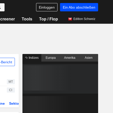
Einloggen
Ein Abo abschließen
creener
Tools
Top / Flop
Edition Schweiz
Indizes
Europa
Amerika
Asien
Bericht
MT
CI
ine
Sektor
Derivate
ETFs