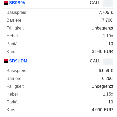
SB9S9V
CALL
7.706
€
7.706
Unbegrenzt
1.19x
10
3.940
EUR
SB9UDM
CALL
6.059
€
6.260
Unbegrenzt
1.15x
10
4.090
EUR