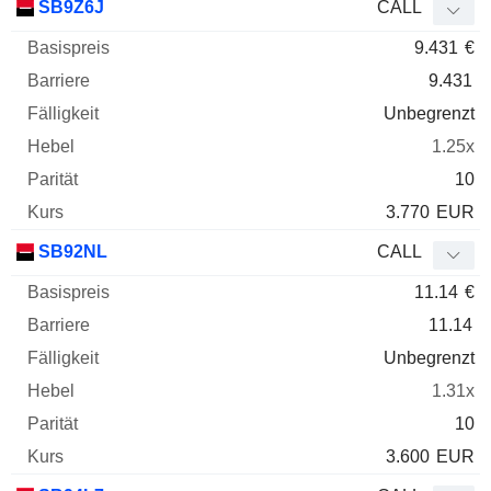
SB9Z6J
CALL
9.431
€
9.431
Unbegrenzt
1.25x
10
3.770
EUR
SB92NL
CALL
11.14
€
11.14
Unbegrenzt
1.31x
10
3.600
EUR