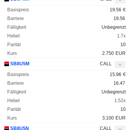
19.56
€
19.56
Unbegrenzt
1.7x
10
2.750
EUR
SB8U5M
CALL
15.96
€
16.47
Unbegrenzt
1.52x
10
3.100
EUR
SB8U5N
CALL