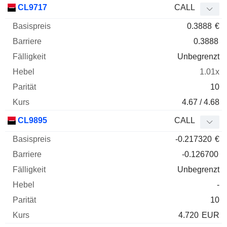
CL9717
CALL
0.3888
€
0.3888
Unbegrenzt
1.01x
10
4.67 / 4.68
CL9895
CALL
-0.217320
€
-0.126700
Unbegrenzt
-
10
4.720
EUR