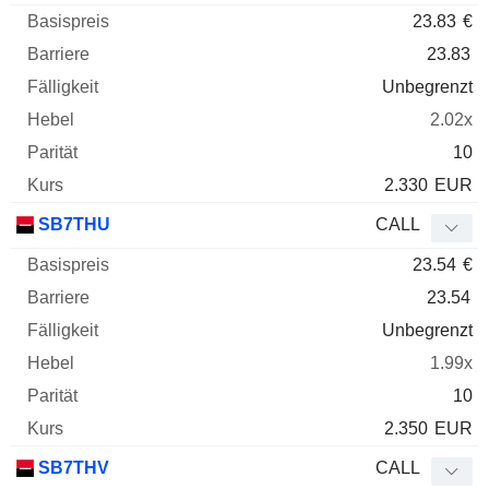
23.83
€
23.83
Unbegrenzt
2.02x
10
2.330
EUR
SB7THU
CALL
23.54
€
23.54
Unbegrenzt
1.99x
10
2.350
EUR
SB7THV
CALL