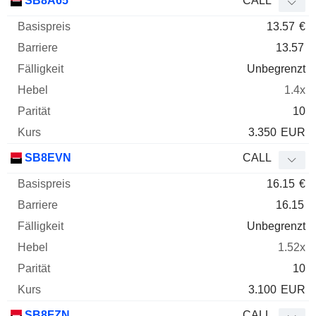
SB8A65
CALL
13.57
€
13.57
Unbegrenzt
1.4x
10
3.350
EUR
SB8EVN
CALL
16.15
€
16.15
Unbegrenzt
1.52x
10
3.100
EUR
SB8FZN
CALL