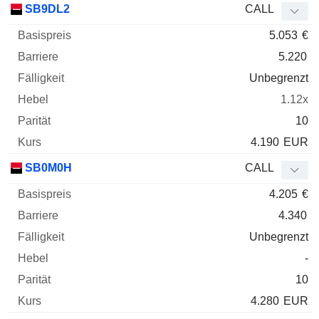
SB9DL2
CALL
5.053
€
5.220
Unbegrenzt
1.12x
10
4.190
EUR
SB0M0H
CALL
4.205
€
4.340
Unbegrenzt
-
10
4.280
EUR