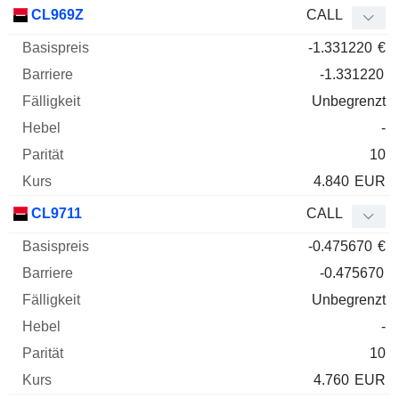
Basispreis
Barriere
Fälligkeit
Elastizität
CL969Z
CALL
WKN
Typ
Paritä
-1.331220
€
-1.331220
Unbegrenzt
-
10
4.840
EUR
CL9711
CALL
-0.475670
€
-0.475670
Unbegrenzt
-
10
4.760
EUR