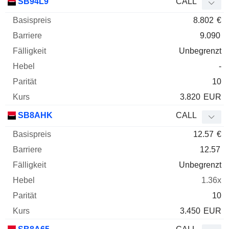
SB94L9
CALL
8.802
€
9.090
Unbegrenzt
-
10
3.820
EUR
SB8AHK
CALL
12.57
€
12.57
Unbegrenzt
1.36x
10
3.450
EUR