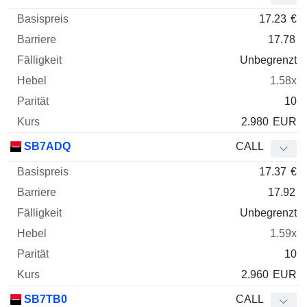
17.23
€
17.78
Unbegrenzt
1.58x
10
2.980
EUR
SB7ADQ
CALL
17.37
€
17.92
Unbegrenzt
1.59x
10
2.960
EUR
SB7TB0
CALL