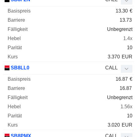
13.30
€
13.73
Unbegrenzt
1.4x
10
3.370
EUR
SB8LL0
CALL
16.87
€
16.87
Unbegrenzt
1.56x
10
3.020
EUR
SB8PMX
CALL