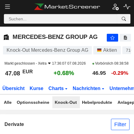
MERCEDES-BENZ GROUP AG
47.08
€
+0.68%
MERCEDES-BENZ GROUP AG
Knock-Out Mercedes-Benz Group AG
Aktien
710
Markt geschlossen -
Xetra
17:36:07 07.08.2026
Vorbörslich
08:38:58
EUR
+0.68%
47.08
46.95
-0.29%
Übersicht
Kurse
Charts
Nachrichten
Unterneh
Alle
Optionsscheine
Knock-Out
Hebelprodukte
Anlagep
Filter
Derivate