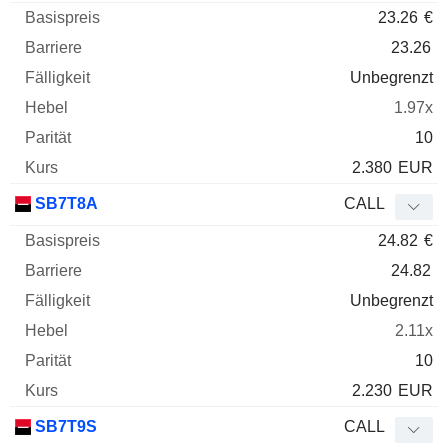
23.26
€
23.26
Unbegrenzt
1.97x
10
2.380
EUR
SB7T8A
CALL
24.82
€
24.82
Unbegrenzt
2.11x
10
2.230
EUR
SB7T9S
CALL