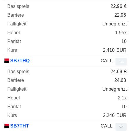
22.96
€
22.96
Unbegrenzt
1.95x
10
2.410
EUR
SB7THQ
CALL
24.68
€
24.68
Unbegrenzt
2.1x
10
2.240
EUR
SB7THT
CALL