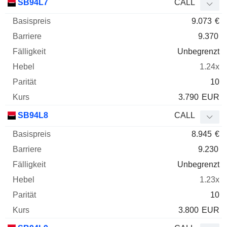
SB94L7
CALL
9.073
€
9.370
Unbegrenzt
1.24x
10
3.790
EUR
SB94L8
CALL
8.945
€
9.230
Unbegrenzt
1.23x
10
3.800
EUR