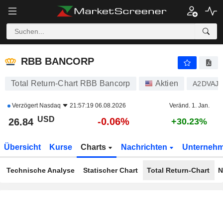
RBB BANCORP
26.84
$
-0.06%
RBB BANCORP
Total Return-Chart RBB Bancorp
Aktien
A2DVAJ
Verzögert
Nasdaq
21:57:19 06.08.2026
Veränd. 1. Jan.
USD
-0.06%
26.84
+30.23%
Übersicht
Kurse
Charts
Nachrichten
Unterneh
Technische Analyse
Statischer Chart
Total Return-Chart
N