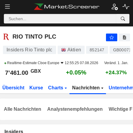
RIO TINTO PLC
7’461.00
p
+0.05%
RIO TINTO PLC
Insiders Rio Tinto plc
Aktien
852147
GB00071
Realtime-Estimate
Cboe Europe
12:55:25 07.08.2026
Veränd. 1. Jan.
GBX
+0.05%
7’461.00
+24.37%
Übersicht
Kurse
Charts
Nachrichten
Unterneh
Alle Nachrichten
Analystenempfehlungen
Wichtige F
Insiders