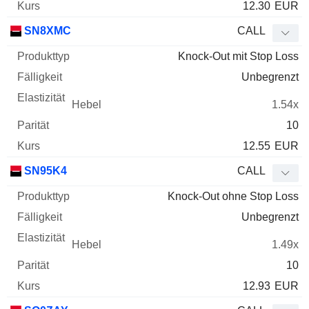
12.30
EUR
SN8XMC
CALL
Knock-Out mit Stop Loss
Unbegrenzt
1.54x
10
12.55
EUR
SN95K4
CALL
Knock-Out ohne Stop Loss
Unbegrenzt
1.49x
10
12.93
EUR