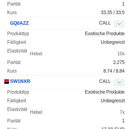
1
33.35 / 33.5
CALL
GQ0AZZ
Exotische Produkte
Unbegrenzt
10x
2.275
8.74 / 8.84
SW1NXR
CALL
Exotische Produkte
Unbegrenzt
7x
1