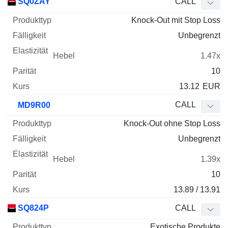
SQ0ZAY
CALL
Knock-Out mit Stop Loss
Unbegrenzt
1.47x
10
13.12
EUR
CALL
MD9R00
Knock-Out ohne Stop Loss
Unbegrenzt
1.39x
10
13.89 / 13.91
SQ824P
CALL
Exotische Produkte