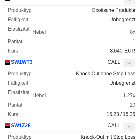
Exotische Produkte
Unbegrenzt
8x
1
8.640
EUR
SW1WT3
CALL
Knock-Out ohne Stop Loss
Unbegrenzt
1.27x
10
15.23 / 15.25
SW1Z28
CALL
Knock-Out mit Stop Loss