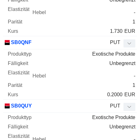
-
1
1.730
EUR
SB0QNF
PUT
Exotische Produkte
Unbegrenzt
-
1
0.2000
EUR
SB0QUY
PUT
Exotische Produkte
Unbegrenzt
-