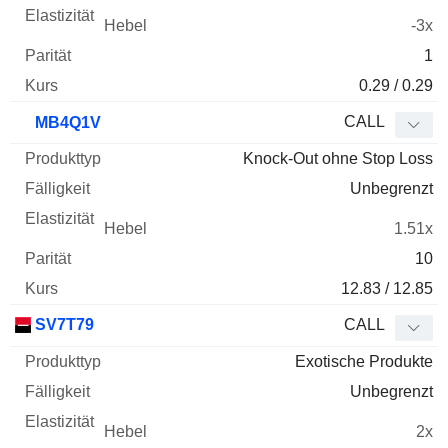
-3x
1
0.29 / 0.29
CALL
MB4Q1V
Knock-Out ohne Stop Loss
Unbegrenzt
1.51x
10
12.83 / 12.85
SV7T79
CALL
Exotische Produkte
Unbegrenzt
2x