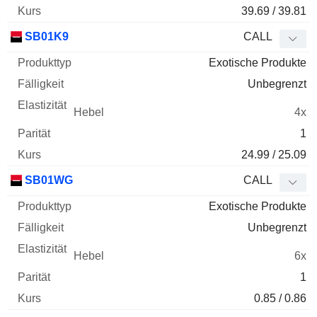
39.69 / 39.81
SB01K9
CALL
Exotische Produkte
Unbegrenzt
4x
1
24.99 / 25.09
SB01WG
CALL
Exotische Produkte
Unbegrenzt
6x
1
0.85 / 0.86