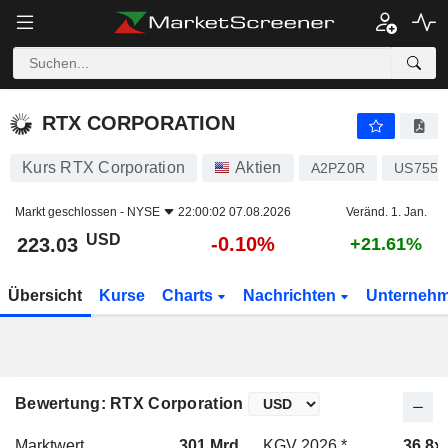
RTX CORPORATION
223.03
$
-0.10%
RTX CORPORATION
Kurs RTX Corporation
Aktien
A2PZ0R
US7551
Markt geschlossen -
NYSE
22:00:02 07.08.2026
Veränd. 1. Jan.
USD
-0.10%
223.03
+21.61%
Übersicht
Kurse
Charts
Nachrichten
Unterneh
Bewertung: RTX Corporation
Marktwert
301 Mrd.
KGV 2026 *
36.8x