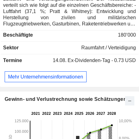
verteilt sich wie folgt auf die einzelnen Geschäftsbereiche: -
Luftfahrt (37,1 %; Pratt & Whitney): Entwicklung und
Herstellung von zivilen und militärischen
Flugzeugtriebwerken, Gasturbinen, Raketentriebwerken und
Antriebssystemen; - Raketensysteme und integrierte Luft-
Beschäftigte
180’000
und Raketenabwehrsysteme (31,5 %; Raytheon):
Entwicklung und Herstellung von Waffensystemen, Raketen,
Sektor
Raumfahrt / Verteidigung
Munition, Geschossen, Radarsystemen, Steuerungs- und
Überwachungsausrüstung, Kommunikations-, Informations-,
Termine
14.08.
Ex-Dividenden-Tag - 0.73 USD
Erkennungs- und Bildgebungssystemen usw.; -
Flugnavigationssysteme (31,1 %; Collins Aerospace):
Herstellung von elektrischen, elektronischen und
Mehr Unternehmensinformationen
mechanischen Systemen für Flugzeuge (Kompressoren,
Flugzeugsteuerung usw.), zivile und militärische
Hubschrauber usw.; - Sonstiges (0,3 %). Der Nettoumsatz
verteilt sich nach Einnahmequellen auf den Verkauf von
Gewinn- und Verlustrechnung sowie Schätzungen
Produkten (72,4 %) und Dienstleistungen (27,6 %). Der
Nettoumsatz verteilt sich geografisch wie folgt: Vereinigte
Staaten (84,4 %), Europa (6,1 %), Asien/Pazifik (3,2 %),
Nordafrika und Naher Osten (0,4 %) und Sonstige (5,9 %).