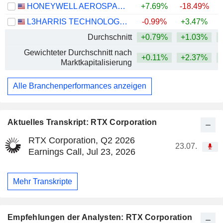
HONEYWELL AEROSPACE INC.
+7.69%
-18.49%
L3HARRIS TECHNOLOGIES, INC.
-0.99%
+3.47%
Durchschnitt
+0.79%
+1.03%
+
Gewichteter Durchschnitt nach
+0.11%
+2.37%
+
Marktkapitalisierung
Alle Branchenperformances anzeigen
Aktuelles Transkript: RTX Corporation
RTX Corporation, Q2 2026
23.07.
Earnings Call, Jul 23, 2026
Mehr Transkripte
Empfehlungen der Analysten: RTX Corporation