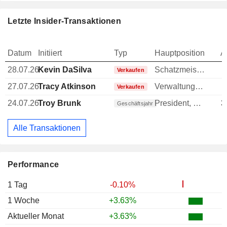
Letzte Insider-Transaktionen
Datum
Initiiert
Typ
Hauptposition
A
28.07.26
Kevin DaSilva
Schatzmeister
-
Verkaufen
27.07.26
Tracy Atkinson
Verwaltungsratsmitglied
-
Verkaufen
24.07.26
Troy Brunk
President, Collins Aerospace
3
Geschäftsjahr
Alle Transaktionen
Performance
1 Tag
-0.10%
1 Woche
+3.63%
Aktueller Monat
+3.63%