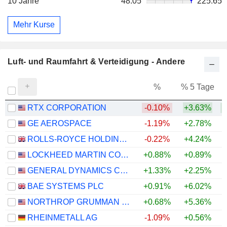
10 Jahre
48.05
225.65
Mehr Kurse
Luft- und Raumfahrt & Verteidigung - Andere
%
% 5 Tage
%
RTX CORPORATION
-0.10%
+3.63%
+
GE AEROSPACE
-1.19%
+2.78%
+
ROLLS-ROYCE HOLDINGS PLC
-0.22%
+4.24%
+
LOCKHEED MARTIN CORPORATION
+0.88%
+0.89%
+
GENERAL DYNAMICS CORPORATION
+1.33%
+2.25%
+
BAE SYSTEMS PLC
+0.91%
+6.02%
+
NORTHROP GRUMMAN CORPORATION
+0.68%
+5.36%
RHEINMETALL AG
-1.09%
+0.56%