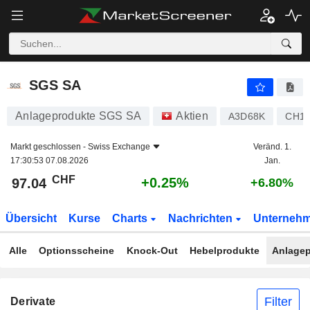
SGS SA
97.04
CHF
+0.25%
SGS SA
Anlageprodukte SGS SA
Aktien
A3D68K
CH12
Markt geschlossen -
Swiss Exchange
Veränd. 1.
17:30:53 07.08.2026
Jan.
CHF
+0.25%
97.04
+6.80%
Übersicht
Kurse
Charts
Nachrichten
Unterneh
Alle
Optionsscheine
Knock-Out
Hebelprodukte
Anlagep
Filter
Derivate