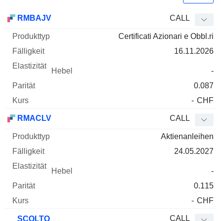
WKN
Typ
Produkttyp
Fälligkeit
Elastizität
Hebel
Parität
RMBAJV
CALL
Certificati Azionari e Obbl.ri
16.11.2026
-
0.087
-
CHF
RMACLV
CALL
Aktienanleihen
24.05.2027
-
0.115
-
CHF
CALL
SCQLTQ