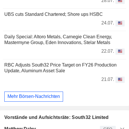
28.07.
UBS cuts Standard Chartered; Shore ups HSBC
24.07.
Daily Special: Altoro Metals, Carnegie Clean Energy,
Mastermyne Group, Eden Innovations, Stelar Metals
22.07.
RBC Adjusts South32 Price Target on FY26 Production
Update, Aluminum Asset Sale
21.07.
Mehr Börsen-Nachrichten
Vorstände und Aufsichtsräte: South32 Limited
Manager
Titel
Alter
Seit
Matthew Daley