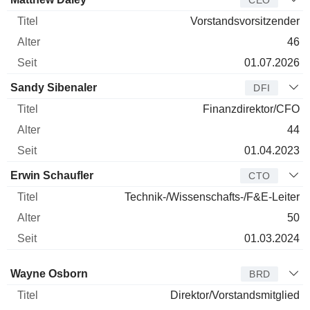
CEO
Vorstandsvorsitzender
46
01.07.2026
Sandy Sibenaler
DFI
Finanzdirektor/CFO
44
01.04.2023
Erwin Schaufler
CTO
Technik-/Wissenschafts-/F&E-Leiter
50
01.03.2024
Verwaltungsratsmitglied
Titel
Alter
Seit
Wayne Osborn
BRD
Direktor/Vorstandsmitglied