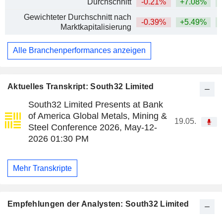
Durchschnitt
-0.21%
+7.08%
+
Gewichteter Durchschnitt nach
-0.39%
+5.49%
+
Marktkapitalisierung
Alle Branchenperformances anzeigen
Aktuelles Transkript: South32 Limited
South32 Limited Presents at Bank
of America Global Metals, Mining &
19.05.
Steel Conference 2026, May-12-
2026 01:30 PM
Mehr Transkripte
Empfehlungen der Analysten: South32 Limited