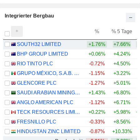
Integrierter Bergbau
%
% 5 Tage
%
SOUTH32 LIMITED
+1.76%
+7.66%
+
BHP GROUP LIMITED
+0.06%
+4.24%
+
RIO TINTO PLC
-0.72%
+4.50%
+
GRUPO MÉXICO, S.A.B. DE C.V.
-1.15%
+3.22%
+
GLENCORE PLC
-1.27%
+5.01%
+
SAUDI ARABIAN MINING COMPANY (MAADEN)
+1.43%
+6.80%
+
ANGLO AMERICAN PLC
-1.12%
+6.71%
+
TECK RESOURCES LIMITED
+0.22%
+5.98%
+
FRESNILLO PLC
-0.33%
+8.56%
+
HINDUSTAN ZINC LIMITED
-0.87%
+10.33%
+