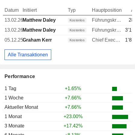
Datum
Initiiert
Typ
Hauptposition
A
13.02.26
Matthew Daley
Führungskraft / leitender Angestellter
28
Kostenlos
13.02.26
Matthew Daley
Führungskraft / leitender Angestellter
3’19
Kostenlos
05.12.25
Graham Kerr
Chief Executive Officer (CEO)
1’87
Kostenlos
Alle Transaktionen
Performance
1 Tag
+1.65%
1 Woche
+7.66%
Aktueller Monat
+7.66%
1 Monat
+23.00%
3 Monate
+17.42%