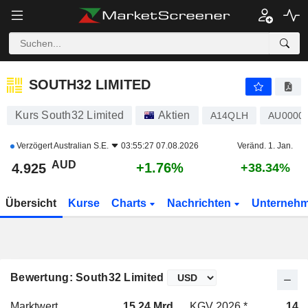
SOUTH32 LIMITED
4.925
$
+1.76%
SOUTH32 LIMITED
Kurs South32 Limited
Aktien
A14QLH
AU0000
Verzögert
Australian S.E.
03:55:27 07.08.2026
Veränd. 1. Jan.
AUD
+1.76%
4.925
+38.34%
Übersicht
Kurse
Charts
Nachrichten
Unterneh
Bewertung: South32 Limited
Marktwert
15.24 Mrd.
KGV 2026 *
14.9