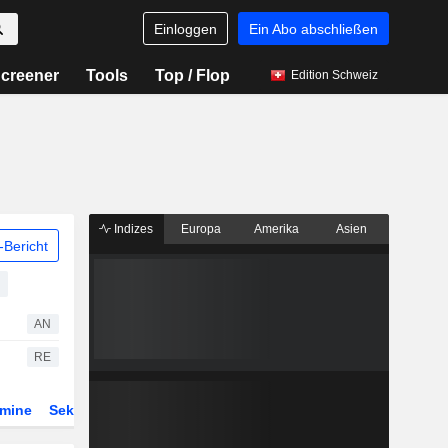
Einloggen
Ein Abo abschließen
creener
Tools
Top / Flop
Edition Schweiz
Indizes
Europa
Amerika
Asien
Bericht
AN
RE
rmine
Sektor
Derivate
ETFs