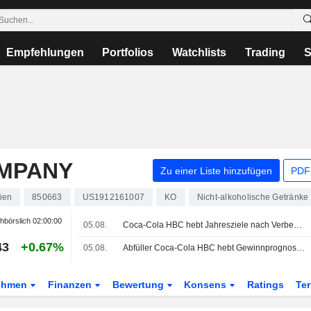
Empfehlungen
Portfolios
Watchlists
Trading
S
OMPANY
Zu einer Liste hinzufügen
PDF-
ien
850663
US1912161007
KO
Nicht-alkoholische Getränke
hbörslich
02:00:00
05.08.
Coca-Cola HBC hebt Jahresziele nach Verbesserung im ersten Halbjahr an
43
+0.67%
05.08.
Abfüller Coca-Cola HBC hebt Gewinnprognose an - Nachfrage überstrahlt Konjunktursorgen
ehmen
Finanzen
Bewertung
Konsens
Ratings
Te