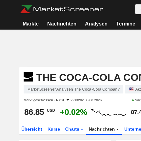
Märkte
Nachrichten
Analysen
Termine
THE COCA-COLA C
MarketScreener Analysen The Coca-Cola Company
Akt
Markt geschlossen -
NYSE
22:00:02 06.08.2026
Nac
86.85
+0.02%
USD
87.
Übersicht
Kurse
Charts
Nachrichten
Untern