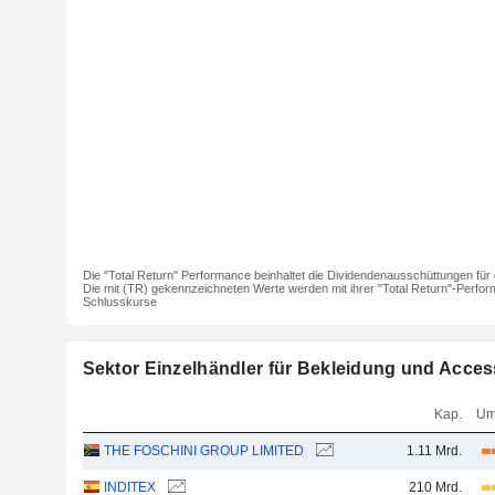
Die "Total Return" Performance beinhaltet die Dividendenausschüttungen für 
Die mit (TR) gekennzeichneten Werte werden mit ihrer "Total Return"-Perfor
Schlusskurse
Sektor Einzelhändler für Bekleidung und Acces
Kap.
Um
THE FOSCHINI GROUP LIMITED
1.11 Mrd.
INDITEX
210 Mrd.