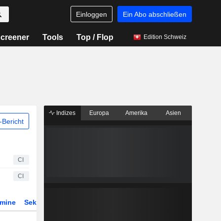
Einloggen
Ein Abo abschließen
creener
Tools
Top / Flop
Edition Schweiz
Indizes
Europa
Amerika
Asien
Bericht
CI
CI
rmine
Sektor
ETFs