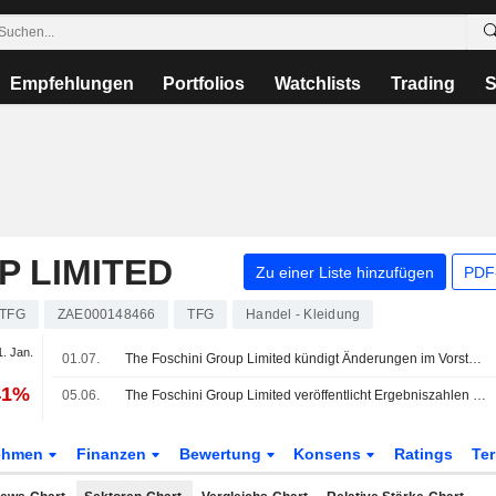
Empfehlungen
Portfolios
Watchlists
Trading
S
P LIMITED
Zu einer Liste hinzufügen
PDF-
TFG
ZAE000148466
TFG
Handel - Kleidung
1. Jan.
01.07.
The Foschini Group Limited kündigt Änderungen im Vorstand und in den Ausschüssen an
41%
05.06.
The Foschini Group Limited veröffentlicht Ergebniszahlen für das am 31. März 2026 endende Geschäftsjahr
ehmen
Finanzen
Bewertung
Konsens
Ratings
Te