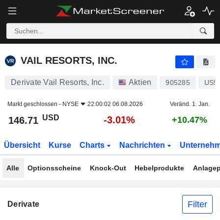
VAIL RESORTS, INC.
146.71
$
-3.01%
VAIL RESORTS, INC.
Derivate Vail Resorts, Inc.
Aktien
905285
US9
Markt geschlossen -
NYSE
22:00:02 06.08.2026
Veränd. 1. Jan.
USD
-3.01%
146.71
+10.47%
Übersicht
Kurse
Charts
Nachrichten
Unterneh
Alle
Optionsscheine
Knock-Out
Hebelprodukte
Anlagep
Filter
Derivate