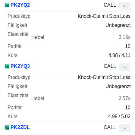
WKN
Typ
Produkttyp
Fälligkeit
Elastizität
Hebel
Parität
PK2YQ2
CALL
Knock-Out mit Stop Loss
Unbegrenzt
3.16x
10
4.08 / 4.11
PK2YQ3
CALL
Knock-Out mit Stop Loss
Unbegrenzt
2.57x
10
4.99 / 5.02
PK2ZDL
CALL