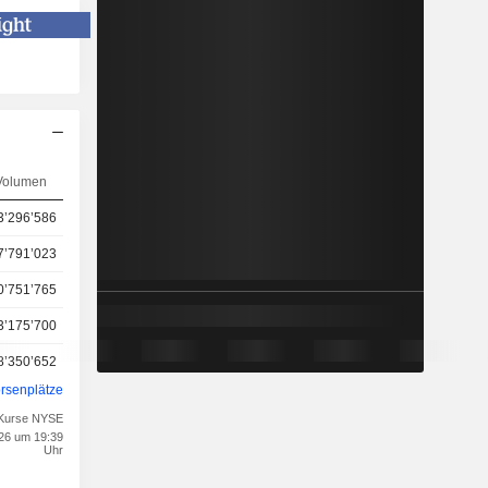
Volumen
3’296’586
7’791’023
0’751’765
3’175’700
8’350’652
rsenplätze
 Kurse NYSE
026 um 19:39
Uhr