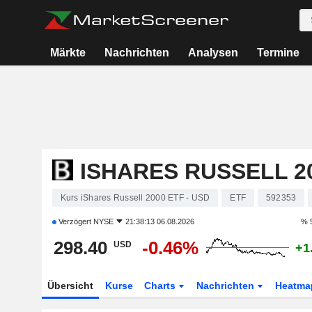
Märkte
Nachrichten
Analysen
Termine
ISHARES RUSSELL 20
Kurs iShares Russell 2000 ETF - USD
ETF
592353
Verzögert
NYSE
21:38:13 06.08.2026
% 
298.40
-0.46%
USD
+1
Übersicht
Kurse
Charts
Nachrichten
Heatma