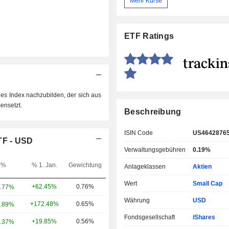
Mehr Kurse
ETF Ratings
nes Index nachzubilden, der sich aus
ensetzt.
Beschreibung
ISIN Code
US4642876
TF - USD
Verwaltungsgebühren
0.19%
%
% 1. Jan.
Gewichtung
Anlageklassen
Aktien
Wert
Small Cap
+62.45%
0.76%
.77%
Währung
USD
+172.48%
0.65%
.89%
Fondsgesellschaft
iShares
+19.85%
0.56%
.37%