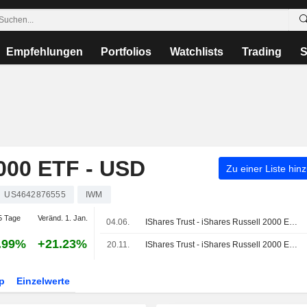
Empfehlungen
Portfolios
Watchlists
Trading
S
00 ETF - USD
Zu einer Liste hin
US4642876555
IWM
5 Tage
Veränd. 1. Jan.
04.06.
IShares Trust - iShares Russell 2000 ETF legt Jahresergebnis zum 31. März 2026 vor
.99%
+21.23%
20.11.
IShares Trust - iShares Russell 2000 ETF veröffentlicht Halbjahresergebnisse zum 30. September 2025
p
Einzelwerte