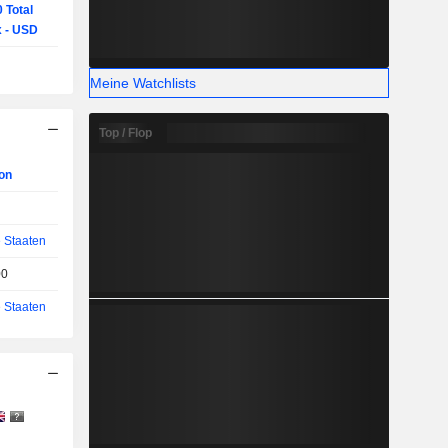
 Total
x - USD
Meine Watchlists
Top / Flop
ion
e Staaten
00
e Staaten