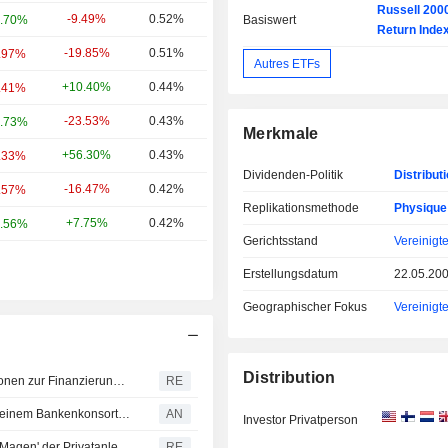
Russell 2000
-9.49%
0.52%
.70%
Basiswert
Return Inde
-19.85%
0.51%
.97%
Autres ETFs
+10.40%
0.44%
.41%
-23.53%
0.43%
.73%
Merkmale
+56.30%
0.43%
.33%
Dividenden-Politik
Distribut
-16.47%
0.42%
.57%
Replikationsmethode
Physique
+7.75%
0.42%
.56%
Gerichtsstand
Vereinigt
Erstellungsdatum
22.05.20
Geographischer Fokus
Vereinigt
Distribution
Technologiekonzerne nutzen Anleihen und Aktienemissionen zur Finanzierung des KI- und Cloud-Ausbaus
RE
PSN unterzeichnet Finanzierung über 231 Mio. EUR mit einem Bankenkonsortium
AN
Investor Privatperson
Ablauf der ROI-SpaceX-Lockup-Frist stellt den 'eisernen Magen' der Privatanleger auf die Probe: McGeever
RE