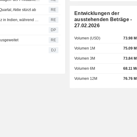
artal, Aktie stürzt ab
RE
Entwicklungen der
ausstehenden Beträge -
Microsoft eröffnet sein größtes Rechenzentrum-Drehkreuz in Indien, während der KI-Wettlauf an Fahrt gewinnt
RE
27.02.2026
DP
Volumen (USD)
73.98 M
ausgeweitet
RE
Volumen 1M
75.09 M
DJ
Volumen 3M
73.84 M
Volumen 6M
68.11 M
Volumen 12M
76.76 M