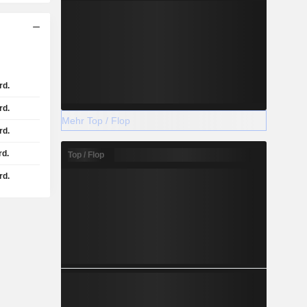
rd.
rd.
Mehr Top / Flop
rd.
rd.
Top / Flop
rd.