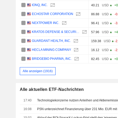
IONQ, INC.
40.21
USD
+0
ECHOSTAR CORPORATION
86.88
USD
-0
NEXTPOWER INC.
96.41
USD
-3
KRATOS DEFENSE & SECURITY SOLUTIONS, INC.
57.96
USD
+4
GUARDANT HEALTH, INC.
159.38
USD
-2
HECLA MINING COMPANY
16.12
USD
-2
BRIDGEBIO PHARMA, INC.
82.45
USD
+0
Alle anzeigen (1916)
Alle aktuellen ETF-Nachrichten
17:40
16:08
15:02