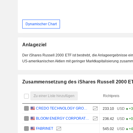
Dynamischer Chart
Anlageziel
Der iShares Russell 2000 ETF ist bestrebt, die Anlageergebnisse ei
US-amerikanischen Aktien mit geringer Marktkapitalisierung zusamm
Zusammensetzung des iShares Russell 2000 E
Zu einer Liste hinzufügen
Richtpreis
CREDO TECHNOLOGY GROUP HOLDING LTD
233.10
USD
+3
BLOOM ENERGY CORPORATION
236.42
USD
+0
FABRINET
545.02
USD
+4