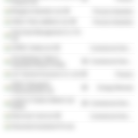
Projects Ltd.
Bhageria Industries Ltd.
Process Industries
ONGC Petro additions Ltd.
Process Industries
Pnb Asset Management Co. Pvt
Ltd.
ASREC (India) Ltd.
Commercial Services
The Banking Codes &
Commercial Services
Standards Board of India
L&T General Insurance Co. Ltd.
Finance
ONGC Mangalore
Energy Minerals
Petrochemicals Ltd.
Larsen & Toubro Infotech Ltd.
Commercial Services
(India)
EbixCash Card Ltd.
Commercial Services
Dhanmati Investment Pvt Ltd.