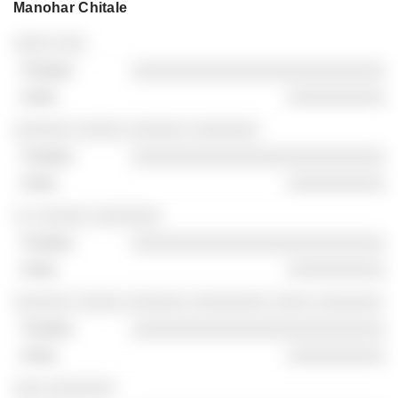
Manohar Chitale
Unternehmen
Position
Ende
░░░░ ░░░
░░░░░░░░░░░░░░░░░░░░░░░░░░
░░░░░░░░░░
░░░░░░ ░░░░░ ░░░░░░ ░░░░░░░
░░░░░░░░░░░░░░░░░░░░░░░░░░
░░░░░░░░░░
░ ░ ░░░░░ ░░░░░░░
░░░░░░░░░░░░░░░░░░░░░░░░░░
░░░░░░░░░░
░░░░░░ ░░░░░ ░░░░░░ ░░░░░░░░ ░░░░ ░░░░░░░
░░░░░░░░░░░░░░░░░░░░░░░░░░
░░░░░░░░░░
░░░ ░░░░░░░