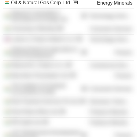
Oil & Natural Gas Corp. Ltd.
Energy Minerals
National Commodity &
Technology Services
Derivatives Exchange Ltd.
University of Mumbai
Consumer Services
Larsen & Toubro Infotech LLC
Technology Services
National Bank for Agriculture &
Finance
Rural Development
Mukund M. Chitale & Co.
Commercial Services
Macrotech Developers Ltd.
Finance
The Institute of Chartered
Consumer Services
Accountants of India
Ebix Payment Services Pvt Ltd.
Electronic Technology
Ram Ratna Wires Ltd.
Producer Manufacturing
RR Kabel Ltd.
Producer Manufacturing
L&T Infrastructure Development
Finance