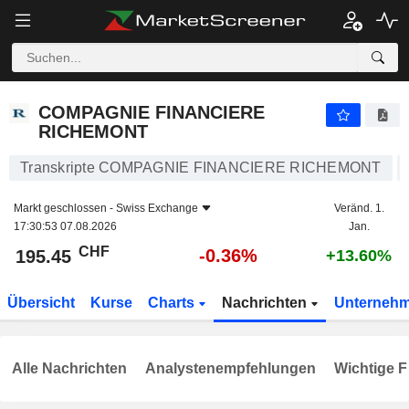
COMPAGNIE FINANCIERE RICHEMONT
195.45
CHF
-0.36%
COMPAGNIE FINANCIERE
RICHEMONT
Transkripte COMPAGNIE FINANCIERE RICHEMONT
Markt geschlossen -
Swiss Exchange
Veränd. 1.
17:30:53 07.08.2026
Jan.
CHF
-0.36%
195.45
+13.60%
Übersicht
Kurse
Charts
Nachrichten
Unterneh
Alle Nachrichten
Analystenempfehlungen
Wichtige F