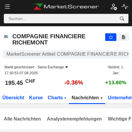
COMPAGNIE FINANCIERE RICHEMONT
195.45
CHF
-0.36%
COMPAGNIE FINANCIERE
RICHEMONT
MarketScreener Artikel COMPAGNIE FINANCIERE RIC
Markt geschlossen -
Swiss Exchange
Veränd. 1.
17:30:53 07.08.2026
Jan.
CHF
-0.36%
195.45
+13.60%
Übersicht
Kurse
Charts
Nachrichten
Unterneh
Alle Nachrichten
Analystenempfehlungen
Wichtige F