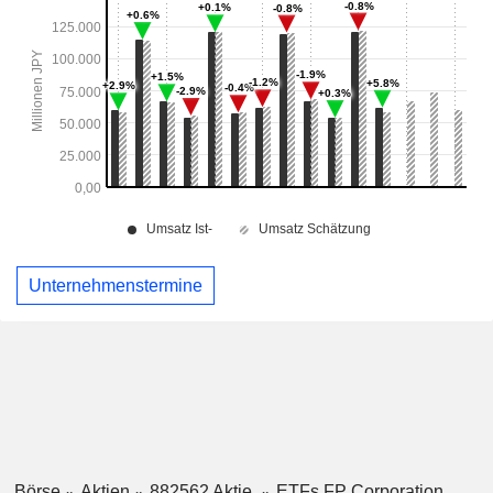
Unternehmenstermine
Börse
Aktien
882562 Aktie
ETFs FP Corporation