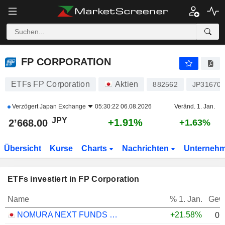
FP CORPORATION
2’668.00
¥
+1.91%
FP CORPORATION
ETFs FP Corporation
Aktien
882562
JP31670
Verzögert
Japan Exchange
05:30:22 06.08.2026
Veränd. 1. Jan.
JPY
+1.91%
2’668.00
+1.63%
Übersicht
Kurse
Charts
Nachrichten
Unterneh
ETFs investiert in FP Corporation
Name
% 1. Jan.
Gew
NOMURA NEXT FUNDS MSCI JAPAN EMPOWERING WOMEN SELECT INDEX ETF - JPY
+21.58%
0.