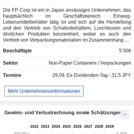
Die FP Corp ist ein in Japan ansässiges Unternehmen, das
hauptsächlich im Geschäftsbereich Einweg-
Lebensmittelbehälter tätig ist und sich auf die Herstellung
und den Vertrieb von Schalenbehältern, Lunchboxen und
ähnlichen Produkten konzentriert, wobei es auch den
Vertrieb von Verpackungsmaterialien im Zusammenhang mit
diesen Produkten abwickelt. Das Unternehmen ist im
Beschäftigte
5’306
Geschäftsbereich Einweg-Lebensmittelbehälter tätig. Zu
seinen Hauptaktivitäten zählen die Herstellung und der
Sektor
Non-Paper Containers / Verpackungen
Vertrieb von Einweg-Lebensmittelbehältern aus Kunststoff,
der Vertrieb von Verpackungsmaterialien und
Termine
29.09.
Ex-Dividenden-Tag - 31.5 JPY
Verpackungsmaschinen sowie Recyclingaktivitäten, bei
denen gesammelte Behälter in recycelte Rohstoffe
umgewandelt werden. Über Tochtergesellschaften ist das
Mehr Unternehmensinformationen
Unternehmen zudem in der Beschaffung und dem Verkauf
von Verpackungsmaterialien im Zusammenhang mit dem
Verkauf von Lebensmittelbehältern, der Herstellung und
dem Verkauf von Kunststofffolien, dem Druck sowie
Gewinn- und Verlustrechnung sowie Schätzungen
verschiedenen druckbezogenen Verarbeitungsprozessen
tätig. Zu den weiteren Geschäftsbereichen gehören die
Herstellung und der Verkauf von Recyclingprodukten aus