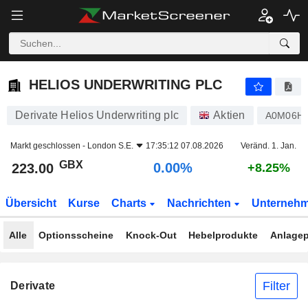
HELIOS UNDERWRITING PLC
223.00
p
0.00%
HELIOS UNDERWRITING PLC
Derivate Helios Underwriting plc
Aktien
A0M06H
Markt geschlossen -
London S.E.
17:35:12 07.08.2026
Veränd. 1. Jan.
GBX
0.00%
223.00
+8.25%
Übersicht
Kurse
Charts
Nachrichten
Unterneh
Alle
Optionsscheine
Knock-Out
Hebelprodukte
Anlagep
Filter
Derivate