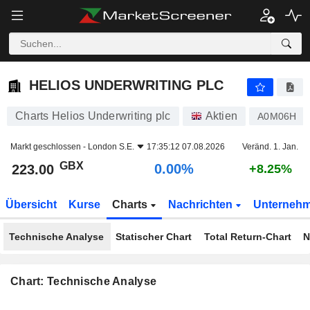
HELIOS UNDERWRITING PLC
223.00
p
0.00%
HELIOS UNDERWRITING PLC
Charts Helios Underwriting plc
Aktien
A0M06H
Markt geschlossen -
London S.E.
17:35:12 07.08.2026
Veränd. 1. Jan.
GBX
0.00%
223.00
+8.25%
Übersicht
Kurse
Charts
Nachrichten
Unterneh
Technische Analyse
Statischer Chart
Total Return-Chart
N
Chart: Technische Analyse