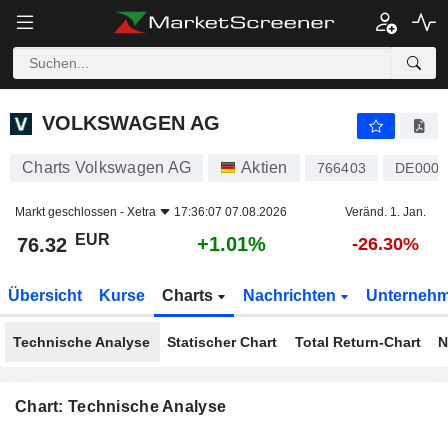
VOLKSWAGEN AG
76.32
€
+1.01%
VOLKSWAGEN AG
Charts Volkswagen AG
Aktien
766403
DE0007
Markt geschlossen -
Xetra
17:36:07 07.08.2026
Veränd. 1. Jan.
EUR
+1.01%
76.32
-26.30%
Übersicht
Kurse
Charts
Nachrichten
Unterneh
Technische Analyse
Statischer Chart
Total Return-Chart
N
Chart: Technische Analyse