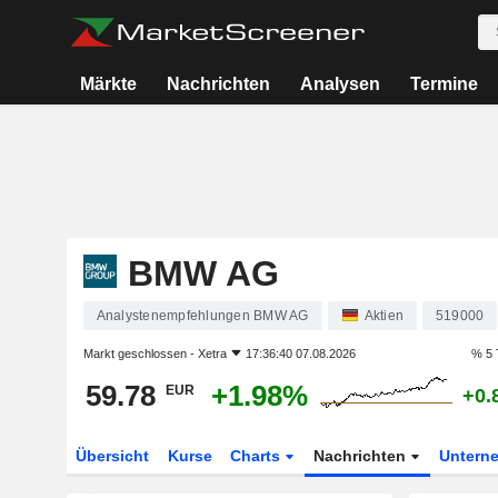
Märkte
Nachrichten
Analysen
Termine
BMW AG
Analystenempfehlungen BMW AG
Aktien
519000
Markt geschlossen -
Xetra
17:36:40 07.08.2026
% 5 
59.78
+1.98%
EUR
+0.
Übersicht
Kurse
Charts
Nachrichten
Untern