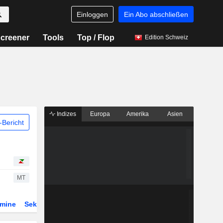
Einloggen
Ein Abo abschließen
creener
Tools
Top / Flop
Edition Schweiz
Indizes
Europa
Amerika
Asien
Bericht
MT
rmine
Sektor
Derivate
ETFs