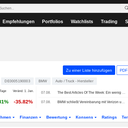
Empfehlungen
Portfolios
Watchlists
Trading
S
Zu einer Liste hinzufügen
PDF-
DE0005190003
BMW
Auto / Truck - Hersteller
Tage
Veränd. 1. Jan.
07.08.
The Best Articles Of The Week: Ein wenig Fußball, viel KI und eine Prise Verschwörungsdenken
81%
-35.82%
07.08.
BMW schließt Vereinbarung mit Verizon und KDDI über Fahrzeug-Konnektivitätsdienste in den USA
ehmen
Finanzen
Bewertung
Konsens
Ratings
Te