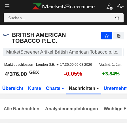
BRITISH AMERICAN TOBACCO P.L.C.
4’376.00
p
-0.05%
BRITISH AMERICAN
TOBACCO P.L.C.
MarketScreener Artikel British American Tobacco p.l.c.
Markt geschlossen -
London S.E.
17:35:00 06.08.2026
Veränd. 1. Jan.
GBX
-0.05%
4’376.00
+3.84%
Übersicht
Kurse
Charts
Nachrichten
Unterneh
Alle Nachrichten
Analystenempfehlungen
Wichtige F