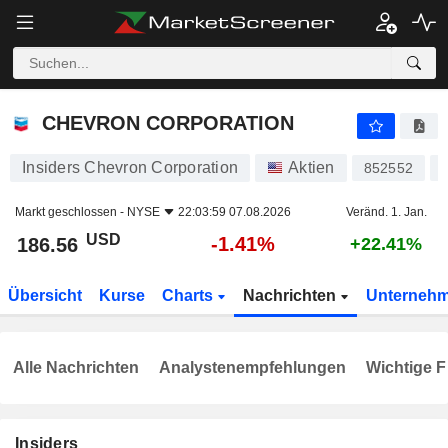
CHEVRON CORPORATION
186.56
$
-1.41%
CHEVRON CORPORATION
Insiders Chevron Corporation
Aktien
852552
Markt geschlossen -
NYSE
22:03:59 07.08.2026
Veränd. 1. Jan.
USD
-1.41%
186.56
+22.41%
Übersicht
Kurse
Charts
Nachrichten
Unterneh
Alle Nachrichten
Analystenempfehlungen
Wichtige F
Insiders