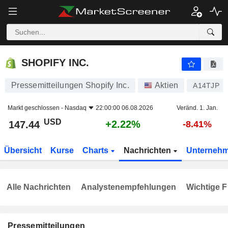
SHOPIFY INC.
147.44
$
+2.22%
SHOPIFY INC.
Pressemitteilungen Shopify Inc.
Aktien
A14TJP
Markt geschlossen -
Nasdaq
22:00:00 06.08.2026
Veränd. 1. Jan.
USD
+2.22%
147.44
-8.41%
Übersicht
Kurse
Charts
Nachrichten
Unterneh
Alle Nachrichten
Analystenempfehlungen
Wichtige F
Pressemitteilungen