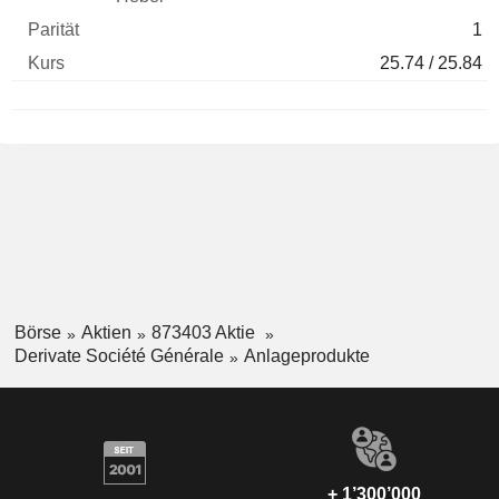
1
25.74 / 25.84
Börse
Aktien
873403 Aktie
Derivate Société Générale
Anlageprodukte
+ 1’300’000