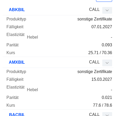
WKN
Typ
Produkttyp
Fälligkeit
Elastizität
Hebel
Parität
CALL
ABKBIL
sonstige Zertifikate
07.01.2027
-
0.093
25.71 / 70.36
CALL
AMXBIL
sonstige Zertifikate
15.03.2027
-
0.021
77.6 / 78.6
CALL
BACBIL