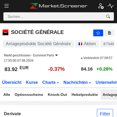
SOCIÉTÉ GÉNÉRALE
83.92
€
-0.37%
SOCIÉTÉ GÉNÉRALE
Anlageprodukte Société Générale
Aktien
873403
Markt geschlossen -
Euronext Paris
Vorbörslich
07:09:57
17:55:00 07.08.2026
EUR
-0.37%
83.92
84.16
+0.28%
Übersicht
Kurse
Charts
Nachrichten
Unterneh
Alle
Optionsscheine
Knock-Out
Hebelprodukte
Anlagep
Filter
Derivate