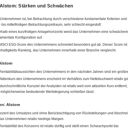
 Alstom: Stärken und Schwächen
Unternehmen ist, bei Betrachtung durch verschiedene fundamentale Kriterien und
- bis mittelfristigen Betrachtungszeitraum, sehr schlecht eingestuft.
rhalb eines kurzfristigen Anlagehorizonts weist das Unternehmen eine schwächere
amentale Konfiguration auf.
MSCI ESG-Score des Unternehmens schneidet besonders gut ab. Dieser Score ist 
haltigkeits-Ranking, das Unternehmen innerhalb einer Branche vergleicht.
Alstom
Rentabilitätsaussichten des Unternehmens in den nächsten Jahren sind ein großes
Aktienkurs des Unternehmens erscheint im Verhältnis zum Nettobuchwert relativ gü
durchschnittliche Kursziel der Analysten ist relativ weit vom aktuellen Kurs entfernt
 möglicherweise bedeutende Wertsteigerung schließen lässt.
n: Alstom
rozent des Umsatzes und ohne Berücksichtigung von Rückstellungen und Abschre
das Unternehmen relativ niedrige Margen.
Rentabilität des Konzerns ist relativ dürftig und stellt einen Schwachpunkt dar.