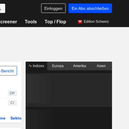
Einloggen
Ein Abo abschließen
creener
Tools
Top / Flop
Edition Schweiz
Indizes
Europa
Amerika
Asien
Bericht
DP
CI
ine
Sektor
Derivate
ETFs