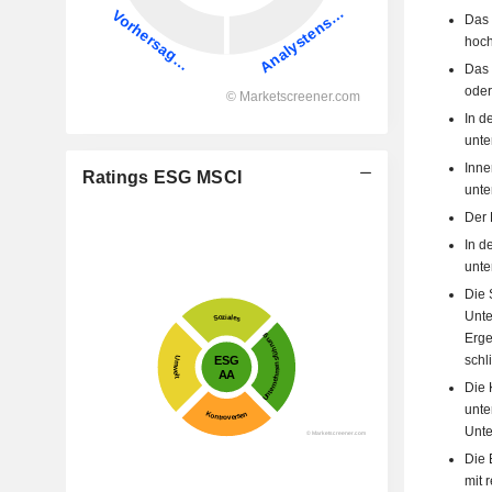
Das 
hoch
Das 
oder
In d
unten
Inne
Ratings ESG MSCI
unten
Der 
In d
unten
Die 
Unte
Erge
schl
Die 
unte
Unte
Die 
mit 