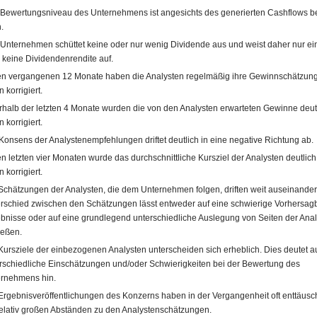
Bewertungsniveau des Unternehmens ist angesichts des generierten Cashflows 
.
Unternehmen schüttet keine oder nur wenig Dividende aus und weist daher nur ei
 keine Dividendenrendite auf.
en vergangenen 12 Monate haben die Analysten regelmäßig ihre Gewinnschätzun
 korrigiert.
rhalb der letzten 4 Monate wurden die von den Analysten erwarteten Gewinne deut
 korrigiert.
Konsens der Analystenempfehlungen driftet deutlich in eine negative Richtung ab.
en letzten vier Monaten wurde das durchschnittliche Kursziel der Analysten deutlic
 korrigiert.
Schätzungen der Analysten, die dem Unternehmen folgen, driften weit auseinander
rschied zwischen den Schätzungen lässt entweder auf eine schwierige Vorhersagb
bnisse oder auf eine grundlegend unterschiedliche Auslegung von Seiten der Ana
ießen.
Kursziele der einbezogenen Analysten unterscheiden sich erheblich. Dies deutet a
rschiedliche Einschätzungen und/oder Schwierigkeiten bei der Bewertung des
rnehmens hin.
Ergebnisveröffentlichungen des Konzerns haben in der Vergangenheit oft enttäusc
relativ großen Abständen zu den Analystenschätzungen.