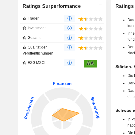
Ratings Surperformance
Ratings
Trader
Das 
kurz
Investment
Inne
Gesamt
fund
Der 
Qualität der
Nach
Veröffentlichungen
ESG MSCI
AA
Stärken: 
Die 
Der 
Das 
eine
Schwäche
In P
hat 
Die 