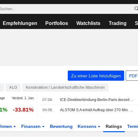
Empfehlungen
Portfolios
Watchlists
Trading
S
Zu einer Liste hinzufügen
PDF-
5
ALO
Konstruktion / Landwirtschaftliche Maschinen
age
Veränd. 1. Jan.
07.08.
ICE-Direktverbindung Berlin-Paris derzeit unterbrochen
61%
-33.81%
04.08.
ALSTOM S.A erhält Auftrag über 270 Mio. EUR für 25 zusätzliche X'Trapolis 2.0-Züge in Australien
ehmen
Finanzen
Bewertung
Konsens
Ratings
Term