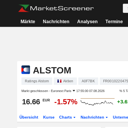
Märkte
Nachrichten
Analysen
Termine
ALSTOM
Ratings Alstom
Aktien
A0F7BK
FR001022047
Markt geschlossen -
Euronext Paris
17:55:00 07.08.2026
% 5 T
16.66
-1.57%
EUR
+3.
Übersicht
Kurse
Charts
Nachrichten
Untern