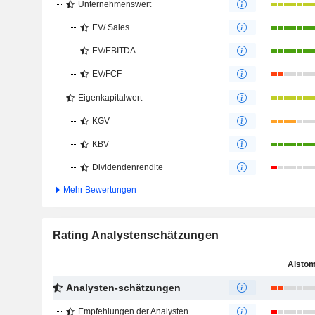
Unternehmenswert
EV/ Sales
EV/EBITDA
EV/FCF
Eigenkapitalwert
KGV
KBV
Dividendenrendite
Mehr Bewertungen
Rating Analystenschätzungen
Alsto
Analysten-schätzungen
Empfehlungen der Analysten