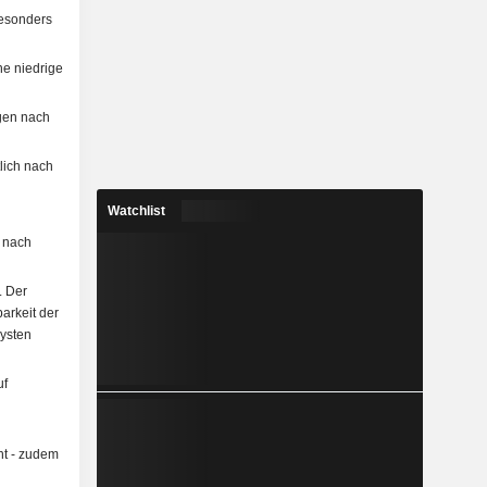
besonders
ne niedrige
gen nach
lich nach
Watchlist
h nach
. Der
arkeit der
lysten
uf
ht - zudem