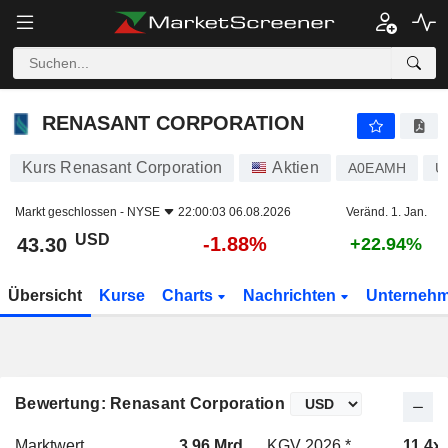
RENASANT CORPORATION
43.30
$
-1.88%
RENASANT CORPORATION
Kurs Renasant Corporation
Aktien
A0EAMH
U
Markt geschlossen -
NYSE
22:00:03 06.08.2026
Veränd. 1. Jan.
USD
-1.88%
43.30
+22.94%
Übersicht
Kurse
Charts
Nachrichten
Unterneh
Bewertung: Renasant Corporation
Marktwert
3.96 Mrd.
KGV 2026 *
11.4x