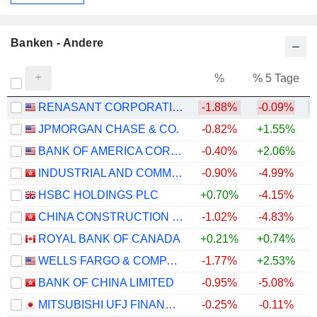
Banken - Andere
%
% 5 Tage
%
RENASANT CORPORATION
-1.88%
-0.09%
+
JPMORGAN CHASE & CO.
-0.82%
+1.55%
+
BANK OF AMERICA CORPORATION
-0.40%
+2.06%
+
INDUSTRIAL AND COMMERCIAL BANK OF CHINA LIMITED
-0.90%
-4.99%
+
HSBC HOLDINGS PLC
+0.70%
-4.15%
+
CHINA CONSTRUCTION BANK CORPORATION
-1.02%
-4.83%
ROYAL BANK OF CANADA
+0.21%
+0.74%
+
WELLS FARGO & COMPANY
-1.77%
+2.53%
+
BANK OF CHINA LIMITED
-0.95%
-5.08%
+
MITSUBISHI UFJ FINANCIAL GROUP, INC.
-0.25%
-0.11%
+