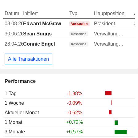
Datum
Initiiert
Typ
Hauptposition
A
03.08.26
Edward McGraw
Präsident
-3
Verkaufen
30.06.26
Sean Suggs
Verwaltungsratsmitglied
Kostenlos
28.04.26
Connie Engel
Verwaltungsratsmitglied
Kostenlos
Alle Transaktionen
Performance
1 Tag
-1.88%
1 Woche
-0.09%
Aktueller Monat
-0.62%
1 Monat
+0.72%
3 Monate
+6.57%