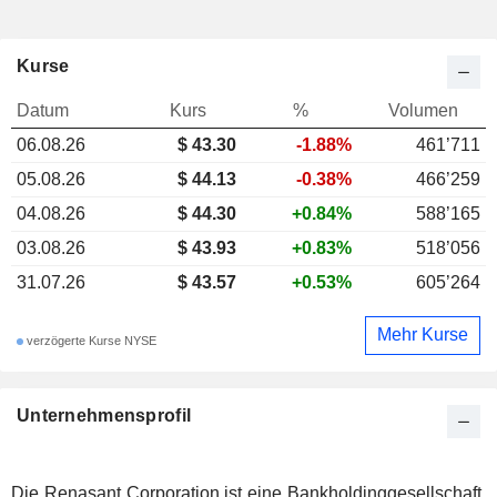
Kurse
Datum
Kurs
%
Volumen
06.08.26
$ 43.30
-1.88%
461’711
05.08.26
$ 44.13
-0.38%
466’259
04.08.26
$ 44.30
+0.84%
588’165
03.08.26
$ 43.93
+0.83%
518’056
31.07.26
$ 43.57
+0.53%
605’264
Mehr Kurse
verzögerte Kurse NYSE
Unternehmensprofil
Die Renasant Corporation ist eine Bankholdinggesellschaft.