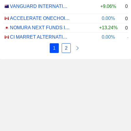
0.
VANGUARD INTERNATIONAL EQUITY INDEX FUNDS - VANGUARD FTSE ALL-WORLD EX-US ETF
+9.06%
ACCELERATE ONECHOICE ALTERNATIVE PORTFOLIO ETF - CAD
0.00%
0.
NOMURA NEXT FUNDS INTERNATIONAL EQUITY MSCI-KOKUSAI (UNHEDGED) ETF - JPY
+13.24%
0.
CI MARRET ALTERNATIVE ABSOLUTE RETURN BOND ETF - CAD
0.00%
-
1
2