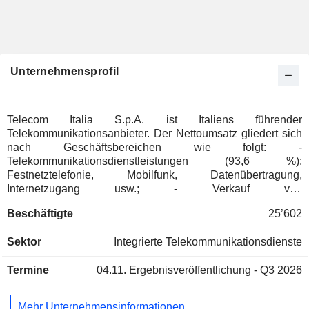
Unternehmensprofil
Telecom Italia S.p.A. ist Italiens führender
Telekommunikationsanbieter. Der Nettoumsatz gliedert sich
nach Geschäftsbereichen wie folgt: -
Telekommunikationsdienstleistungen (93,6 %):
Festnetztelefonie, Mobilfunk, Datenübertragung,
Internetzugang usw.; - Verkauf von
Telekommunikationsausrüstung (6,4 %). Der Nettoumsatz
Beschäftigte
25’602
verteilt sich geografisch wie folgt (einschließlich
konzerninterner Umsätze): Italien (69,3 %) und Brasilien
Sektor
Integrierte Telekommunikationsdienste
(30,7 %).
Termine
04.11.
Ergebnisveröffentlichung - Q3 2026
Mehr Unternehmensinformationen