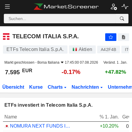
TELECOM ITALIA S.P.A.
7.595
€
-0.17%
TELECOM ITALIA S.P.A.
ETFs Telecom Italia S.p.A.
Aktien
A42F4B
IT0
Markt geschlossen -
Borsa Italiana
17:45:00 07.08.2026
Veränd. 1. Jan.
EUR
-0.17%
7.595
+47.82%
Übersicht
Kurse
Charts
Nachrichten
Unterneh
ETFs investiert in Telecom Italia S.p.A.
Name
% 1. Jan.
Gew
NOMURA NEXT FUNDS INTERNATIONAL EQUITY MSCI-KOKUSAI (YEN-HEDGED) ETF - JPY
+10.20%
0.